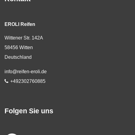
EROLI Reifen
Wittener Str. 142A
58456
Witten
Deutschland
E-Mail:
info@reifen-eroli.de
Telefon:
+492302760885
Folgen Sie uns