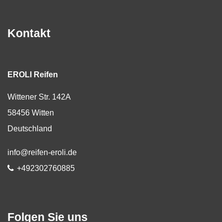
Kontakt
EROLI Reifen
Wittener Str. 142A
58456
Witten
Deutschland
E-Mail:
info@reifen-eroli.de
Telefon:
+492302760885
Folgen Sie uns