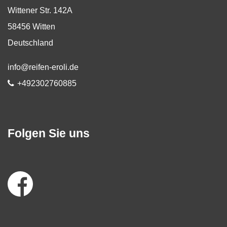
Wittener Str. 142A
58456
Witten
Deutschland
E-Mail:
info@reifen-eroli.de
Telefon:
+492302760885
Folgen Sie uns
Social
Media